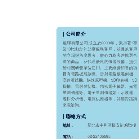
公司簡介
麗暉有限公司成立於2003年，秉持著“專
業”與“誠信”的態度服務客戶，並且以客戶
的立場與角度思考，盡心力為客戶挑選合
適的商品，及代理優良的儀器設備，提供
給相關研發單位使用。主要經營銷售的項
目有電路板雕刻機、雷射電路板雕刻機、
高速雕銑機、快速原型機、3D印表機、3D
掃描、雷射雕切機、精密電子儀器、光電
量測儀器等。電子量測儀器如：示波器、
邏輯分析儀、電源供應器等，詳細資訊請
來電洽詢。
聯絡方式
新北市中和區橋安街3號3樓
地址：
02-22405585
電話：